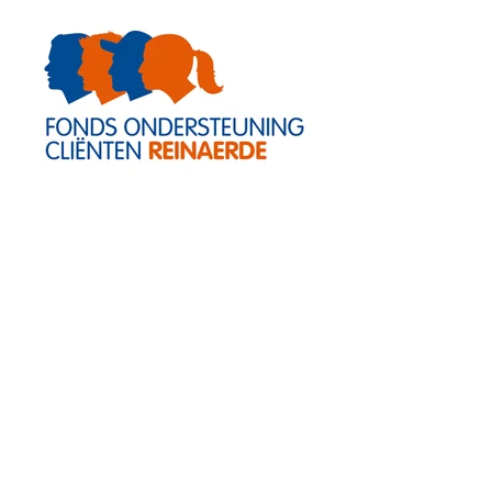
Reinaerde
Huisstijl, van drukwerk tot signing en
van projectlogo’s tot brochures.
Terug